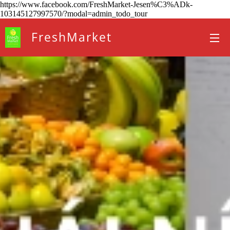
https://www.facebook.com/FreshMarket-Jesen%C3%ADk-
103145127997570/?modal=admin_todo_tour
FreshMarket