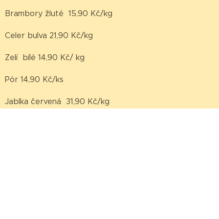
Brambory žluté 15,90 Kč/kg
Celer bulva 21,90 Kč/kg
Zelí bílé 14,90 Kč/ kg
Pór 14,90 Kč/ks
Jablka červená 31,90 Kč/kg
Okurka salátová 10,90Kč/ks
Cibule žlutá 16,90 Kč/kg
Vejce M 129 Kč/ 30 ks
Objednávky/ dotazy: 773 44 22 33